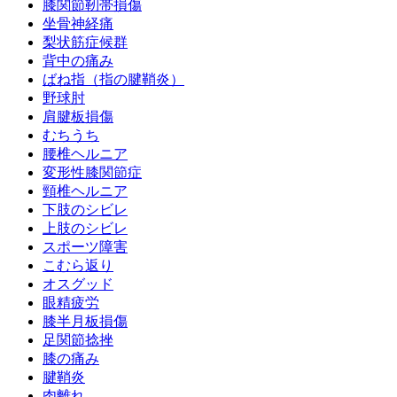
膝関節靭帯損傷
坐骨神経痛
梨状筋症候群
背中の痛み
ばね指（指の腱鞘炎）
野球肘
肩腱板損傷
むちうち
腰椎ヘルニア
変形性膝関節症
頸椎ヘルニア
下肢のシビレ
上肢のシビレ
スポーツ障害
こむら返り
オスグッド
眼精疲労
膝半月板損傷
足関節捻挫
膝の痛み
腱鞘炎
肉離れ