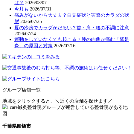
は？
2026/08/07
今月も
2026/07/31
痛みがないから大丈夫？自覚症状と実際のカラダの状
態
2026/07/25
夏の冷房でカラダがだるい？首・肩・腰の不調に注意
2026/07/24
運動をしていなくても起こる？膝の内側が痛む「鵞足
炎」の原因と対策
2026/07/16
グループ店舗一覧
地域をクリックすると、
＼近くの店舗を探せます／
千葉県船橋市