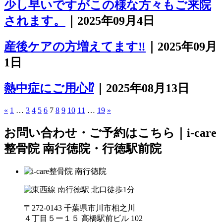
少し早いですがこの様な方々もご来院
されます。
｜2025年09月4日
産後ケアの方増えてます‼
｜2025年09月
1日
熱中症にご用心⁉
｜2025年08月13日
«
1
…
3
4
5
6
7
8
9
10
11
…
19
»
お問い合わせ・ご予約はこちら｜i-care
整骨院 南行徳院・行徳駅前院
〒272-0143 千葉県市川市相之川
４丁目５ー１５ 高橋駅前ビル 102