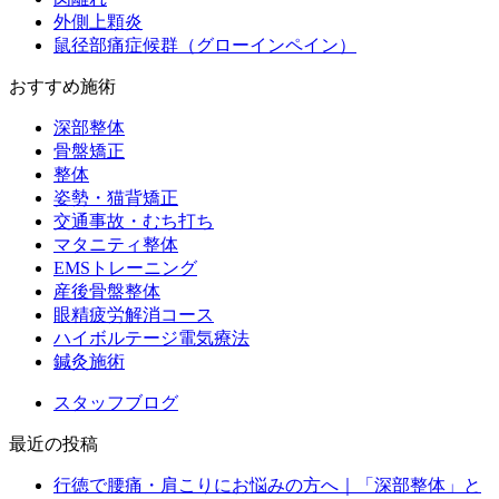
外側上顆炎
鼠径部痛症候群（グローインペイン）
おすすめ施術
深部整体
骨盤矯正
整体
姿勢・猫背矯正
交通事故・むち打ち
マタニティ整体
EMSトレーニング
産後骨盤整体
眼精疲労解消コース
ハイボルテージ電気療法
鍼灸施術
スタッフブログ
最近の投稿
行徳で腰痛・肩こりにお悩みの方へ｜「深部整体」と