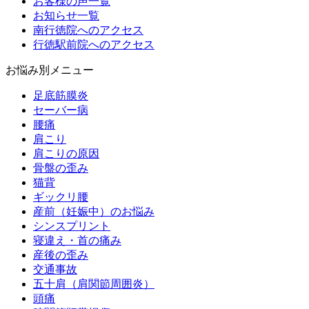
お客様の声一覧
お知らせ一覧
南行徳院へのアクセス
行徳駅前院へのアクセス
お悩み別メニュー
足底筋膜炎
セーバー病
腰痛
肩こり
肩こりの原因
骨盤の歪み
猫背
ギックリ腰
産前（妊娠中）のお悩み
シンスプリント
寝違え・首の痛み
産後の歪み
交通事故
五十肩（肩関節周囲炎）
頭痛