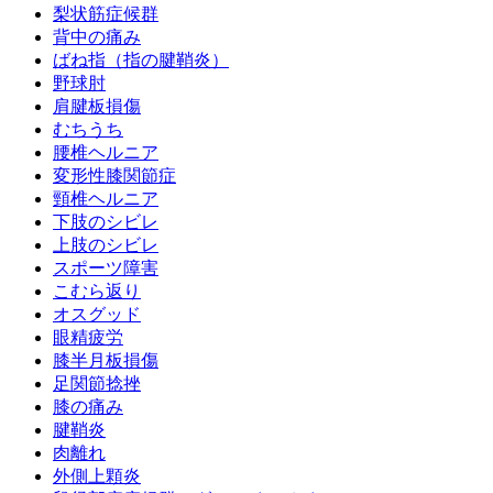
梨状筋症候群
背中の痛み
ばね指（指の腱鞘炎）
野球肘
肩腱板損傷
むちうち
腰椎ヘルニア
変形性膝関節症
頸椎ヘルニア
下肢のシビレ
上肢のシビレ
スポーツ障害
こむら返り
オスグッド
眼精疲労
膝半月板損傷
足関節捻挫
膝の痛み
腱鞘炎
肉離れ
外側上顆炎