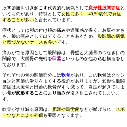
股関節痛を引き起こす代表的な病気として
変形性股関節症
と
いうものがあり、特徴として
女性に多く、40,50歳代で発症
することが多い
と言われています。
症状としては脚の付け根の痛みや違和感が多く、お尻や太も
も、膝の痛みとして出てくることもあるため、
股関節の病気
と気づかないケースも多い
です。
痛みがでる原因として股関節は、骨盤と大腿骨のつなぎ目の
関節で、大腿骨の先端を
臼蓋
というものが包み込む構造をし
ております。
それぞれの骨の関節部分には
軟骨
があり、この軟骨はクッシ
ョンと関節の滑りをよくする役割がありますが、変形性股関
節症は大腿骨と臼蓋の軟骨がすり減って、炎症が起きてしま
い
骨が変形することにより
痛みが引き起こされてしまいま
す。
軟骨がすり減る原因は、
肥満や重労働
などが挙げられ、
スポ
ーツなどによる外傷
も要因となります。