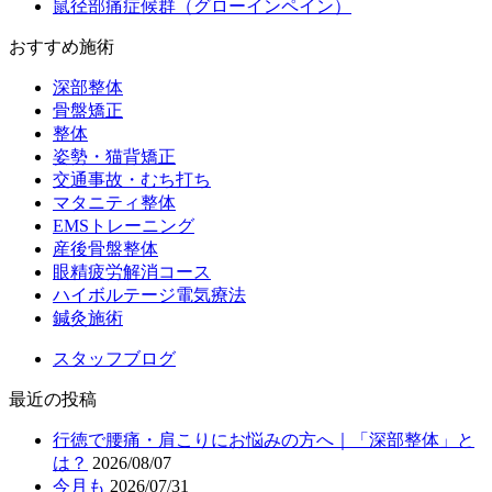
鼠径部痛症候群（グローインペイン）
おすすめ施術
深部整体
骨盤矯正
整体
姿勢・猫背矯正
交通事故・むち打ち
マタニティ整体
EMSトレーニング
産後骨盤整体
眼精疲労解消コース
ハイボルテージ電気療法
鍼灸施術
スタッフブログ
最近の投稿
行徳で腰痛・肩こりにお悩みの方へ｜「深部整体」と
は？
2026/08/07
今月も
2026/07/31