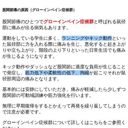
股関節痛の原因（グローインペイン症候群）
股関節痛のひとつで
グローインペイン症候群
と呼ばれる鼠径
部に痛みが出る病気もあります。
運動をしている学生に多く、
ランニングやキック動作
といっ
た鼠径部に力を入れる際に痛みを生じ、悪化すると起き上が
りや立ち上がり、階段の上り下りといった日常生活でも痛み
が生じるようになります。
キック動作やダッシュなど股関節に過度な負荷が生じること
で発症し、
筋力低下や柔軟性の低下、拘縮
が起こりそれが鼠
径部周辺の痛みとなります。
基本的には安静にしていただき、痛みが軽減したら少しずつ
股関節の可動域訓練や筋力強化を行います。
無理に早期復帰をするとかえって再発を繰り返してしまうの
で注意が必要です。
グローインペイン症候群について詳しくはこちらをご参照く