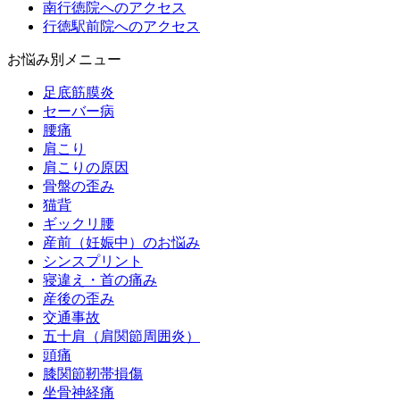
南行徳院へのアクセス
行徳駅前院へのアクセス
お悩み別メニュー
足底筋膜炎
セーバー病
腰痛
肩こり
肩こりの原因
骨盤の歪み
猫背
ギックリ腰
産前（妊娠中）のお悩み
シンスプリント
寝違え・首の痛み
産後の歪み
交通事故
五十肩（肩関節周囲炎）
頭痛
膝関節靭帯損傷
坐骨神経痛