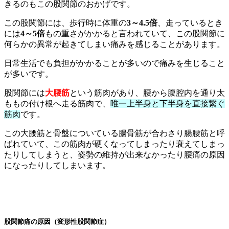
きるのもこの股関節のおかげです。
この股関節には、歩行時に体重の
3～4.5倍
、走っているとき
には
4～5倍
もの重さがかかると言われていて、この股関節に
何らかの異常が起きてしまい痛みを感じることがあります。
日常生活でも負担がかかることが多いので痛みを生じること
が多いです。
股関節には
大腰筋
という筋肉があり、腰から腹腔内を通り太
ももの付け根へ走る筋肉で、
唯一上半身と下半身を直接繋ぐ
筋肉
です。
この大腰筋と骨盤についている腸骨筋が合わさり腸腰筋と呼
ばれていて、この筋肉が硬くなってしまったり衰えてしまっ
たりしてしまうと、姿勢の維持が出来なかったり腰痛の原因
になったりしてしまいます。
股関節痛の原因（変形性股関節症）