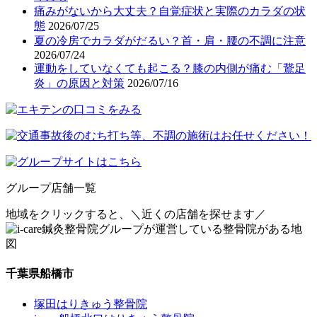
痛みがないから大丈夫？自覚症状と実際のカラダの状
態
2026/07/25
夏の冷房でカラダがだるい？首・肩・腰の不調に注意
2026/07/24
運動をしていなくても起こる？膝の内側が痛む「鵞足
炎」の原因と対策
2026/07/16
グループ店舗一覧
地域をクリックすると、
＼近くの店舗を探せます／
千葉県船橋市
塚田はりきゅう整骨院