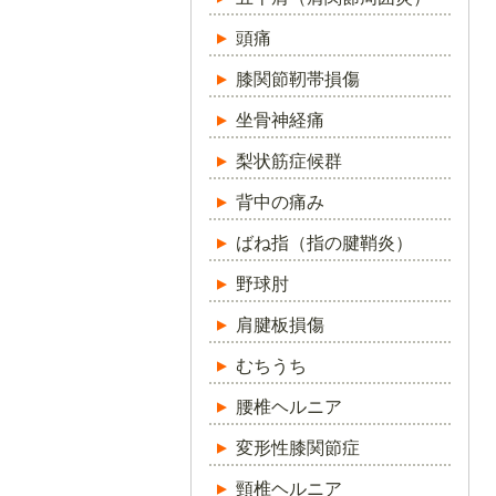
頭痛
膝関節靭帯損傷
坐骨神経痛
梨状筋症候群
背中の痛み
ばね指（指の腱鞘炎）
野球肘
肩腱板損傷
むちうち
腰椎ヘルニア
変形性膝関節症
頸椎ヘルニア