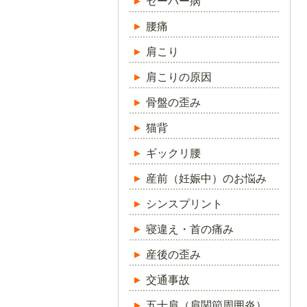
セーバー病
腰痛
肩こり
肩こりの原因
骨盤の歪み
猫背
ギックリ腰
産前（妊娠中）のお悩み
シンスプリント
寝違え・首の痛み
産後の歪み
交通事故
五十肩（肩関節周囲炎）