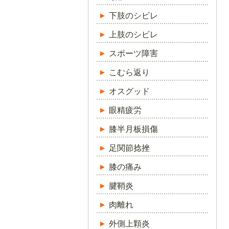
下肢のシビレ
上肢のシビレ
スポーツ障害
こむら返り
オスグッド
眼精疲労
膝半月板損傷
足関節捻挫
膝の痛み
腱鞘炎
肉離れ
外側上顆炎